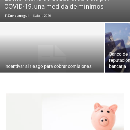
COVID-19, una medida de mínimos
F.Zunzunegui
-
6 abril, 2020
Banco de E
reputación
Incentivar al riesgo para cobrar comisiones
bancaria