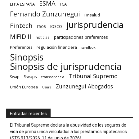
ESMA
EFPA ESPAÑA
FCA
Fernando Zunzunegui
Finsalud
jurisprudencia
Fintech
IOSCO
FROB
MiFID II
participaciones preferentes
noticias
regulación financiera
Preferentes
sandbox
Sinopsis
Sinopsis de jurisprudencia
Tribunal Supremo
Swaps
Swap
transparencia
Zunzunegui Abogados
Unión Europea
Usura
Entradas recientes
El Tribunal Supremo declara la abusividad de los seguros de
vida de prima única vinculados a los préstamos hipotecarios
(STS 913/2026, 11 de junio de 2026)