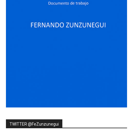
TWITTER @FeZunzunegui