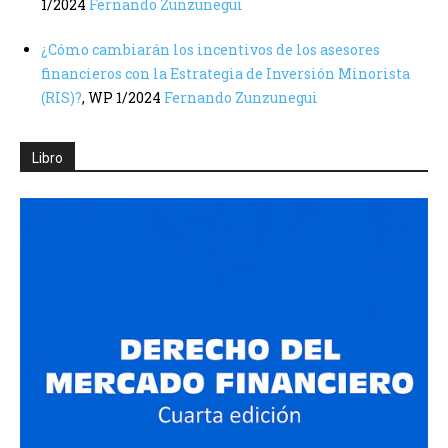
1/2024
Fernando Zunzunegui
¿Cómo cambiarán los incentivos de los asesores
financieros con la Estrategia de Inversión Minorista
(RIS)?
, WP 1/2024
Fernando Zunzunegui
Libro