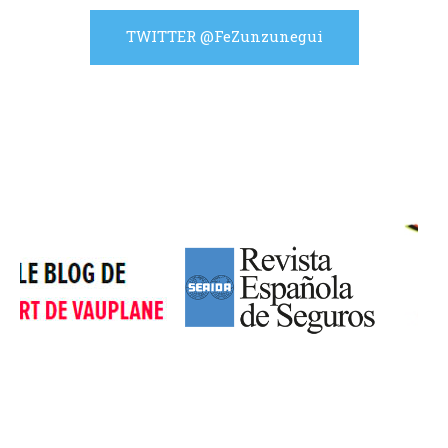
TWITTER @FeZunzunegui