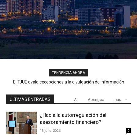
TENDENCIA AHORA
El TJUE avala excepciones a la divulgación de información
privilegiada por políticos (STJUE C-376/24).
ULTIMAS ENTRADAS
All
Abengoa
más
¿Hacia la autorregulación del
asesoramiento financiero?
15 julio, 2026
0