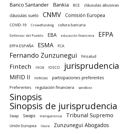
Banco Santander
Bankia
cláusulas abusivas
BCE
CNMV
Comisión Europea
cláusulas suelo
COVID-19
cultura bancaria
Crowdfunding
EFPA
EBA
Defensor del Pueblo
educación financiera
ESMA
EFPA ESPAÑA
FCA
Fernando Zunzunegui
Finsalud
jurisprudencia
Fintech
IOSCO
FROB
MiFID II
participaciones preferentes
noticias
regulación financiera
Preferentes
sandbox
Sinopsis
Sinopsis de jurisprudencia
Tribunal Supremo
Swaps
Swap
transparencia
Zunzunegui Abogados
Unión Europea
Usura