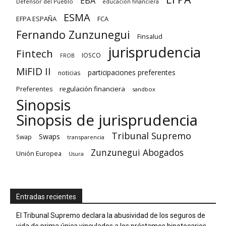
EBA
Defensor del Pueblo
educación financiera
ESMA
EFPA ESPAÑA
FCA
Fernando Zunzunegui
Finsalud
jurisprudencia
Fintech
IOSCO
FROB
MiFID II
participaciones preferentes
noticias
regulación financiera
Preferentes
sandbox
Sinopsis
Sinopsis de jurisprudencia
Tribunal Supremo
Swaps
Swap
transparencia
Zunzunegui Abogados
Unión Europea
Usura
Entradas recientes
El Tribunal Supremo declara la abusividad de los seguros de
vida de prima única vinculados a los préstamos hipotecarios