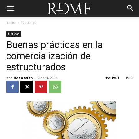
Inicio
Noticias
Noticias
Buenas prácticas en la
comercialización de
estructurados
por
Redacción
-
2 abril, 2014
1964
3