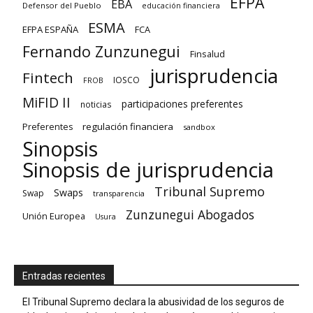
EFPA
EBA
Defensor del Pueblo
educación financiera
ESMA
EFPA ESPAÑA
FCA
Fernando Zunzunegui
Finsalud
jurisprudencia
Fintech
IOSCO
FROB
MiFID II
participaciones preferentes
noticias
regulación financiera
Preferentes
sandbox
Sinopsis
Sinopsis de jurisprudencia
Tribunal Supremo
Swaps
Swap
transparencia
Zunzunegui Abogados
Unión Europea
Usura
Entradas recientes
El Tribunal Supremo declara la abusividad de los seguros de