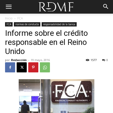
Inicio
FCA
FCA
normas de conducta
responsabilidad de la banca
Informe sobre el crédito
responsable en el Reino
Unido
por
Redacción
-
19 mayo, 2016
1577
0