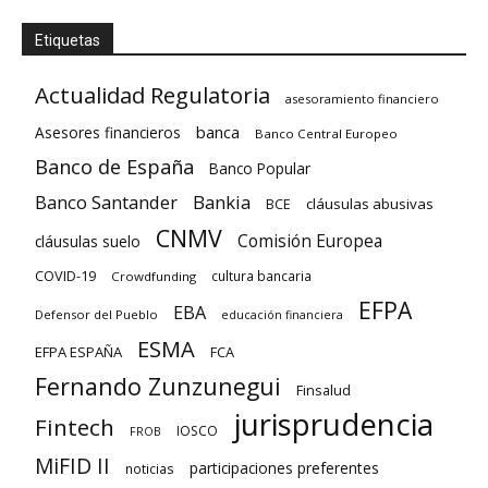
Etiquetas
Actualidad Regulatoria
asesoramiento financiero
banca
Asesores financieros
Banco Central Europeo
Banco de España
Banco Popular
Banco Santander
Bankia
cláusulas abusivas
BCE
CNMV
Comisión Europea
cláusulas suelo
COVID-19
cultura bancaria
Crowdfunding
EFPA
EBA
Defensor del Pueblo
educación financiera
ESMA
EFPA ESPAÑA
FCA
Fernando Zunzunegui
Finsalud
jurisprudencia
Fintech
IOSCO
FROB
MiFID II
participaciones preferentes
noticias