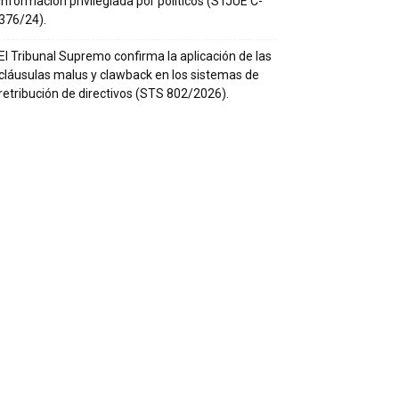
información privilegiada por políticos (STJUE C-
376/24).
El Tribunal Supremo confirma la aplicación de las
cláusulas malus y clawback en los sistemas de
retribución de directivos (STS 802/2026).