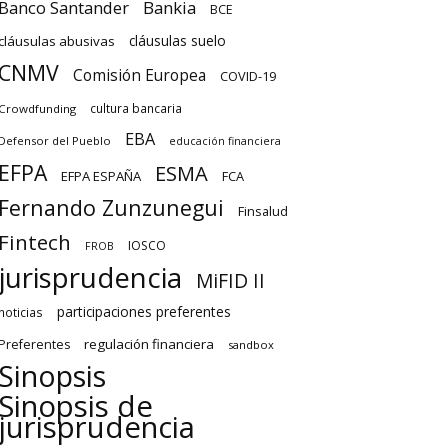
Banco Santander
Bankia
BCE
cláusulas suelo
cláusulas abusivas
CNMV
Comisión Europea
COVID-19
cultura bancaria
Crowdfunding
EBA
Defensor del Pueblo
educación financiera
EFPA
ESMA
EFPA ESPAÑA
FCA
Fernando Zunzunegui
Finsalud
Fintech
IOSCO
FROB
jurisprudencia
MiFID II
participaciones preferentes
noticias
regulación financiera
Preferentes
sandbox
Sinopsis
Sinopsis de
jurisprudencia