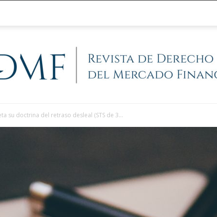
ta su doctrina del retraso desleal (STS de 3...
@RegFinanciera