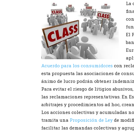
La 
fin
con
fun
El 
ban
Eur
apl
Acuerdo para los consumidores
con recl
esta propuesta las asociaciones de cons
ánimo de lucro podrán obtener indemniz
Para evitar el riesgo de litigios abusivo
las reclamaciones representativas. En E
arbitrajes y procedimientos ad hoc, crea
Los acciones colectivas y acumuladas no
tramita una
Proposición de Ley
de modifi
facilitar las demandas colectivas y agru