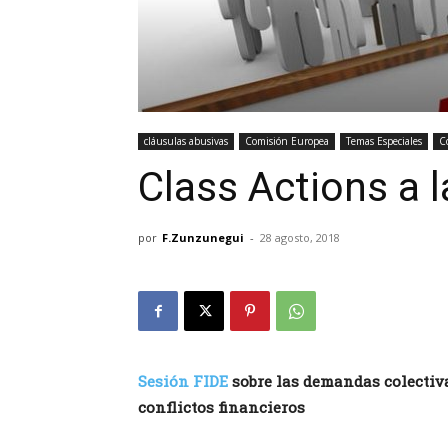
cláusulas abusivas
Comisión Europea
Temas Especiales
C
Class Actions a 
por
F.Zunzunegui
-
28 agosto, 2018
Sesión FIDE
sobre las demandas colectivas
conflictos financieros