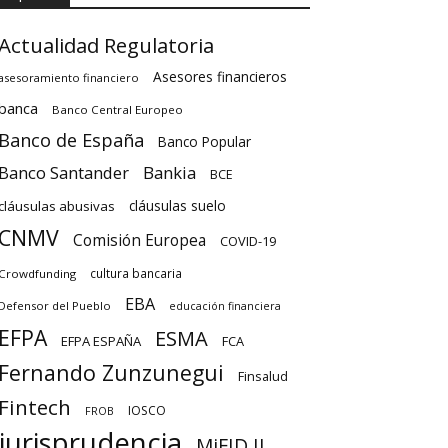
Actualidad Regulatoria
Asesores financieros
asesoramiento financiero
banca
Banco Central Europeo
Banco de España
Banco Popular
Banco Santander
Bankia
BCE
cláusulas suelo
cláusulas abusivas
CNMV
Comisión Europea
COVID-19
cultura bancaria
Crowdfunding
EBA
Defensor del Pueblo
educación financiera
EFPA
ESMA
EFPA ESPAÑA
FCA
Fernando Zunzunegui
Finsalud
Fintech
IOSCO
FROB
jurisprudencia
MiFID II