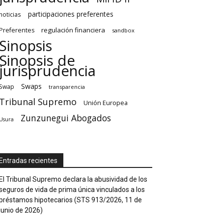
participaciones preferentes
noticias
regulación financiera
Preferentes
sandbox
Sinopsis
Sinopsis de
jurisprudencia
Swaps
Swap
transparencia
Tribunal Supremo
Unión Europea
Zunzunegui Abogados
Usura
Entradas recientes
El Tribunal Supremo declara la abusividad de los
seguros de vida de prima única vinculados a los
préstamos hipotecarios (STS 913/2026, 11 de
junio de 2026)