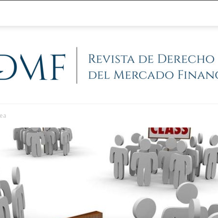
pea
@RegFinanciera