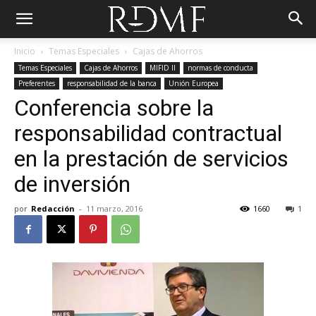
Inicio
Temas Especiales
Cajas de Ahorros
Temas Especiales
Cajas de Ahorros
MIFID II
normas de conducta
Preferentes
responsabilidad de la banca
Unión Europea
Conferencia sobre la
responsabilidad contractual
en la prestación de servicios
de inversión
por
Redacción
-
11 marzo, 2016
1660
1