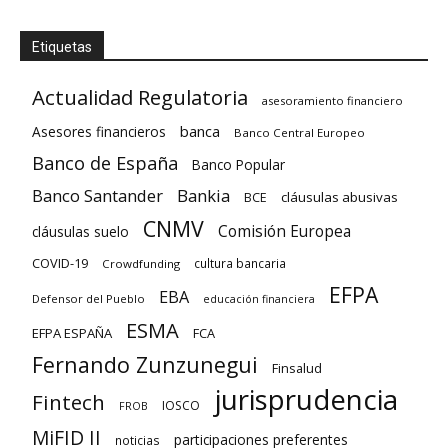
Etiquetas
Actualidad Regulatoria
asesoramiento financiero
banca
Asesores financieros
Banco Central Europeo
Banco de España
Banco Popular
Banco Santander
Bankia
cláusulas abusivas
BCE
CNMV
Comisión Europea
cláusulas suelo
COVID-19
cultura bancaria
Crowdfunding
EFPA
EBA
Defensor del Pueblo
educación financiera
ESMA
EFPA ESPAÑA
FCA
Fernando Zunzunegui
Finsalud
jurisprudencia
Fintech
IOSCO
FROB
MiFID II
participaciones preferentes
noticias