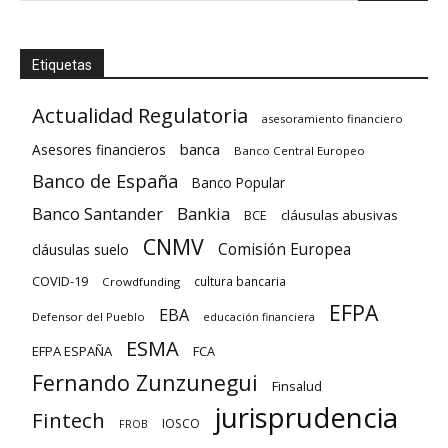
Etiquetas
Actualidad Regulatoria
asesoramiento financiero
banca
Asesores financieros
Banco Central Europeo
Banco de España
Banco Popular
Banco Santander
Bankia
cláusulas abusivas
BCE
CNMV
Comisión Europea
cláusulas suelo
COVID-19
cultura bancaria
Crowdfunding
EFPA
EBA
Defensor del Pueblo
educación financiera
ESMA
EFPA ESPAÑA
FCA
Fernando Zunzunegui
Finsalud
jurisprudencia
Fintech
IOSCO
FROB