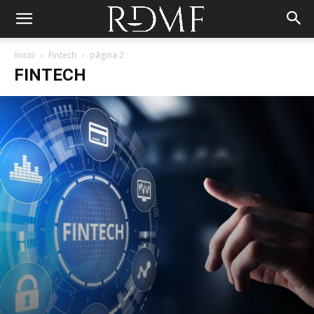
Inicio
Fintech
página 2
FINTECH