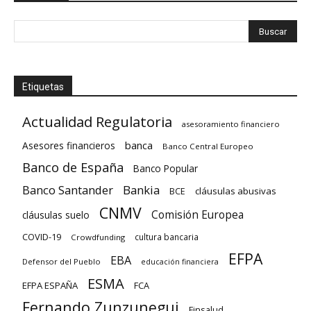
Etiquetas
Actualidad Regulatoria
asesoramiento financiero
banca
Asesores financieros
Banco Central Europeo
Banco de España
Banco Popular
Banco Santander
Bankia
cláusulas abusivas
BCE
CNMV
Comisión Europea
cláusulas suelo
COVID-19
cultura bancaria
Crowdfunding
EFPA
EBA
Defensor del Pueblo
educación financiera
ESMA
EFPA ESPAÑA
FCA
Fernando Zunzunegui
Finsalud