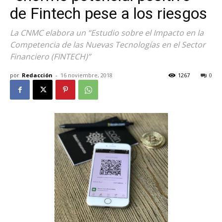
de Fintech pese a los riesgos
La CNMC elabora un “Estudio sobre el Impacto en la
Competencia de las Nuevas Tecnologías en el Sector
Financiero (FINTECH)”
por
Redacción
-
16 noviembre, 2018
1267
0