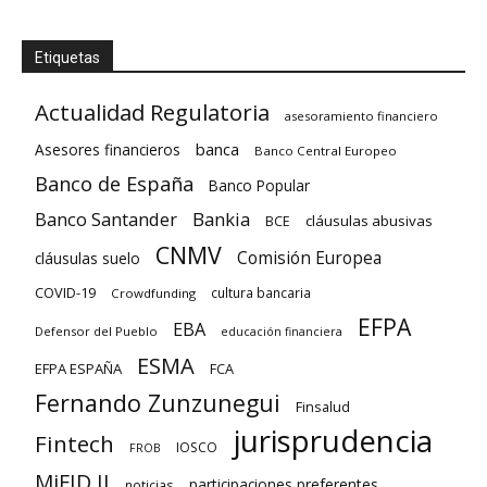
Etiquetas
Actualidad Regulatoria
asesoramiento financiero
banca
Asesores financieros
Banco Central Europeo
Banco de España
Banco Popular
Banco Santander
Bankia
cláusulas abusivas
BCE
CNMV
Comisión Europea
cláusulas suelo
COVID-19
cultura bancaria
Crowdfunding
EFPA
EBA
Defensor del Pueblo
educación financiera
ESMA
EFPA ESPAÑA
FCA
Fernando Zunzunegui
Finsalud
jurisprudencia
Fintech
IOSCO
FROB
MiFID II
participaciones preferentes
noticias