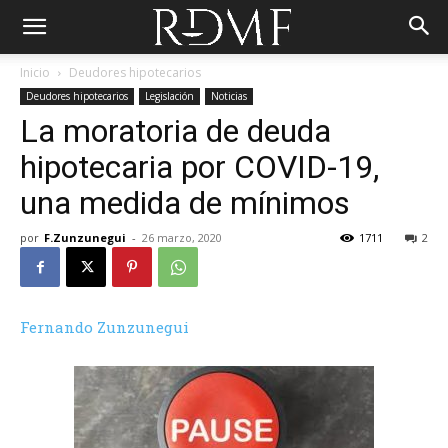
Inicio
Deudores hipotecarios
Deudores hipotecarios
Legislación
Noticias
La moratoria de deuda
hipotecaria por COVID-19,
una medida de mínimos
por
F.Zunzunegui
-
26 marzo, 2020
1711
2
Fernando Zunzunegui