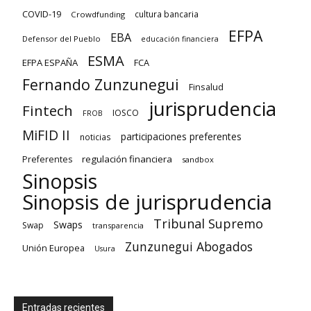
COVID-19
cultura bancaria
Crowdfunding
EFPA
EBA
Defensor del Pueblo
educación financiera
ESMA
EFPA ESPAÑA
FCA
Fernando Zunzunegui
Finsalud
jurisprudencia
Fintech
IOSCO
FROB
MiFID II
participaciones preferentes
noticias
regulación financiera
Preferentes
sandbox
Sinopsis
Sinopsis de jurisprudencia
Tribunal Supremo
Swaps
Swap
transparencia
Zunzunegui Abogados
Unión Europea
Usura
Entradas recientes