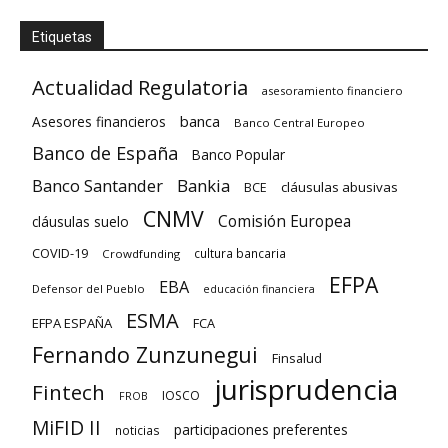
Etiquetas
Actualidad Regulatoria
asesoramiento financiero
banca
Asesores financieros
Banco Central Europeo
Banco de España
Banco Popular
Banco Santander
Bankia
cláusulas abusivas
BCE
CNMV
Comisión Europea
cláusulas suelo
COVID-19
cultura bancaria
Crowdfunding
EFPA
EBA
Defensor del Pueblo
educación financiera
ESMA
EFPA ESPAÑA
FCA
Fernando Zunzunegui
Finsalud
jurisprudencia
Fintech
IOSCO
FROB
MiFID II
participaciones preferentes
noticias