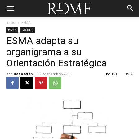
Inicio
ESMA
ESMA
Noticias
ESMA adapta su
organigrama a su
Orientación Estratégica
por
Redacción
-
22 septiembre, 2015
1631
0