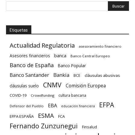
Etiquetas
Actualidad Regulatoria
asesoramiento financiero
banca
Asesores financieros
Banco Central Europeo
Banco de España
Banco Popular
Banco Santander
Bankia
cláusulas abusivas
BCE
CNMV
Comisión Europea
cláusulas suelo
COVID-19
cultura bancaria
Crowdfunding
EFPA
EBA
Defensor del Pueblo
educación financiera
ESMA
EFPA ESPAÑA
FCA
Fernando Zunzunegui
Finsalud