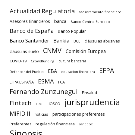
Actualidad Regulatoria
asesoramiento financiero
banca
Asesores financieros
Banco Central Europeo
Banco de España
Banco Popular
Banco Santander
Bankia
cláusulas abusivas
BCE
CNMV
Comisión Europea
cláusulas suelo
COVID-19
cultura bancaria
Crowdfunding
EFPA
EBA
Defensor del Pueblo
educación financiera
ESMA
EFPA ESPAÑA
FCA
Fernando Zunzunegui
Finsalud
jurisprudencia
Fintech
IOSCO
FROB
MiFID II
participaciones preferentes
noticias
regulación financiera
Preferentes
sandbox
Sinopsis