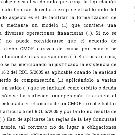
 objeto sea el saldo neto que arroje la liquidación
s sólo tendrán derecho a exigirse el saldo neto del
ndo aspecto es el de facilitar la formalización de
rtes mediante un modelo (…) que contiene una
a diversas operaciones financieras (…). Si no se
(…) no puede considerarse que el acuerdo de
en dicho CMOF carezca de causa por cuanto se
clusión de otras operaciones (…). En nuestro caso,
 no se ha mencionado ni justificado la existencia de
. 16.2 del RDL 5/2005 es aplicable cuando la entidad
cuerdo de compensación (…) aplicándolo a varias
r un saldo (…) que se incluirá como crédito o deuda
i sólo se ha realizado una operación financiera, el
 celebrado en el ámbito de un CMOF, no cabe hablar
 artículo 5 del RDL 5/2005 y por tanto no resulta de
 (…) Han de aplicarse las reglas de la Ley Concursal
interés, tal contrato no da lugar a obligaciones
 más surgen obligaciones para una de las partes,