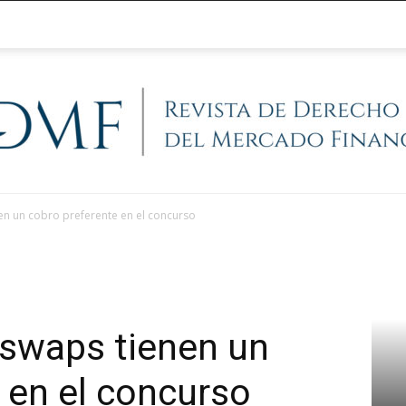
en un cobro preferente en el concurso
@RegFinanciera
 swaps tienen un
 en el concurso