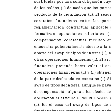
sustituidas por una sola obligación cuyo
de los saldos, (…) de modo que las parte
producto de la liquidación (…). El segu
contratos financieros entre las pa
reglamentación contractual aplicable 
formalizan operaciones ulteriores 
compensación contractual incluido 
encuentra potencialmente abierto a la in
aparte del swap de tipos de interés (…),
otras operaciones financieras (…). El art
financiera pretende hacer valer el a
operaciones financieras (…) y (…) obtene
de la parte declarada en concurso (…). S
swap de tipos de interés, aunque se haya
de compensación alguna a los efectos del
aplicación el artículo 16 del RDL 5/2005.
(…). En el caso del swap de tipos de 
funcionalmente recíprocas ya que nada