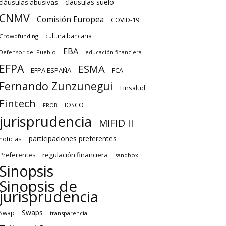
cláusulas suelo
cláusulas abusivas
CNMV
Comisión Europea
COVID-19
cultura bancaria
Crowdfunding
EBA
Defensor del Pueblo
educación financiera
EFPA
ESMA
EFPA ESPAÑA
FCA
Fernando Zunzunegui
Finsalud
Fintech
IOSCO
FROB
jurisprudencia
MiFID II
participaciones preferentes
noticias
regulación financiera
Preferentes
sandbox
Sinopsis
Sinopsis de
jurisprudencia
Swaps
Swap
transparencia