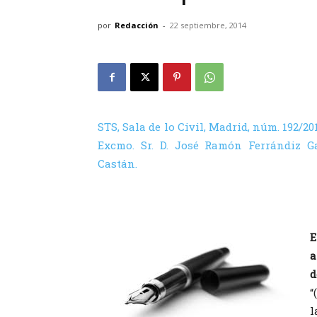
por
Redacción
-
22 septiembre, 2014
STS, Sala de lo Civil, Madrid, núm. 192/201
Excmo. Sr. D. José Ramón Ferrándiz Ga
Castán.
E
a
d
“
l