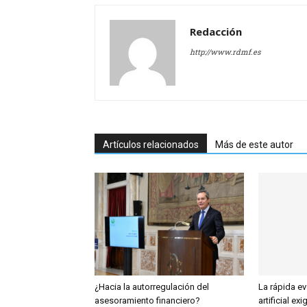
Redacción
http://www.rdmf.es
Artículos relacionados
Más de este autor
¿Hacia la autorregulación del
La rápida ev
asesoramiento financiero?
artificial exi