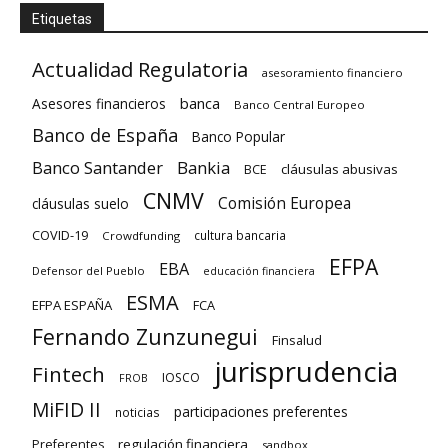
Etiquetas
Actualidad Regulatoria
asesoramiento financiero
banca
Asesores financieros
Banco Central Europeo
Banco de España
Banco Popular
Banco Santander
Bankia
cláusulas abusivas
BCE
CNMV
Comisión Europea
cláusulas suelo
COVID-19
cultura bancaria
Crowdfunding
EFPA
EBA
Defensor del Pueblo
educación financiera
ESMA
EFPA ESPAÑA
FCA
Fernando Zunzunegui
Finsalud
jurisprudencia
Fintech
IOSCO
FROB
MiFID II
participaciones preferentes
noticias
regulación financiera
Preferentes
sandbox