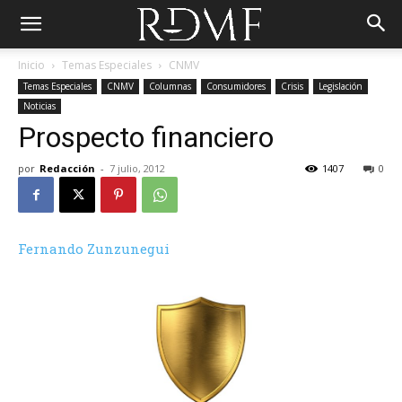
Inicio
Temas Especiales
CNMV
Temas Especiales
CNMV
Columnas
Consumidores
Crisis
Legislación
Noticias
Prospecto financiero
por
Redacción
-
7 julio, 2012
1407
0
Fernando Zunzunegui