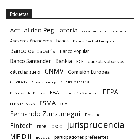
Etiquetas
Actualidad Regulatoria
asesoramiento financiero
banca
Asesores financieros
Banco Central Europeo
Banco de España
Banco Popular
Banco Santander
Bankia
cláusulas abusivas
BCE
CNMV
Comisión Europea
cláusulas suelo
COVID-19
cultura bancaria
Crowdfunding
EFPA
EBA
Defensor del Pueblo
educación financiera
ESMA
EFPA ESPAÑA
FCA
Fernando Zunzunegui
Finsalud
jurisprudencia
Fintech
IOSCO
FROB
MiFID II
participaciones preferentes
noticias