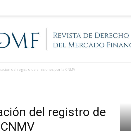
nación del registro de emisiones por la CNMV
@RegFinanciera
ción del registro de
a CNMV