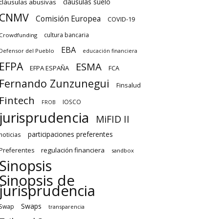
cláusulas suelo
cláusulas abusivas
CNMV
Comisión Europea
COVID-19
cultura bancaria
Crowdfunding
EBA
Defensor del Pueblo
educación financiera
EFPA
ESMA
EFPA ESPAÑA
FCA
Fernando Zunzunegui
Finsalud
Fintech
IOSCO
FROB
jurisprudencia
MiFID II
participaciones preferentes
noticias
regulación financiera
Preferentes
sandbox
Sinopsis
Sinopsis de
jurisprudencia
Swaps
Swap
transparencia