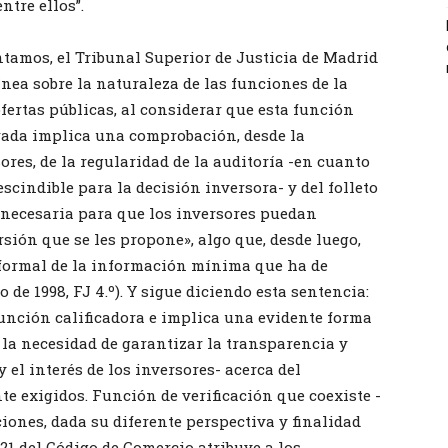
ntre ellos”.
tamos, el Tribunal Superior de Justicia de Madrid
ea sobre la naturaleza de las funciones de la
fertas públicas, al considerar que esta función
rada implica una comprobación, desde la
sores, de la regularidad de la auditoría -en cuanto
cindible para la decisión inversora- y del folleto
 necesaria para que los inversores puedan
sión que se les propone», algo que, desde luego,
 formal de la información mínima que ha de
 de 1998, FJ 4.º). Y sigue diciendo esta sentencia:
 función calificadora e implica una evidente forma
n la necesidad de garantizar la transparencia y
 el interés de los inversores- acerca del
e exigidos. Función de verificación que coexiste -
ones, dada su diferente perspectiva y finalidad
 21 del Código de Comercio atribuye a los