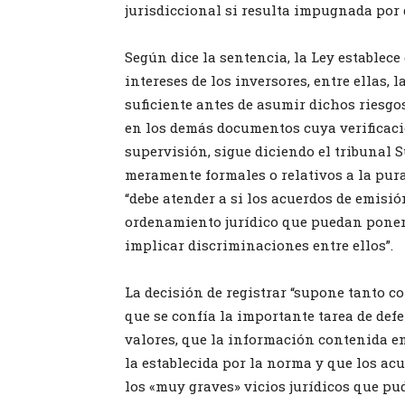
jurisdiccional si resulta impugnada por 
Según dice la sentencia, la Ley establec
intereses de los inversores, entre ellas,
suficiente antes de asumir dichos riesgo
en los demás documentos cuya verificació
supervisión, sigue diciendo el tribunal 
meramente formales o relativos a la pur
“debe atender a si los acuerdos de emisi
ordenamiento jurídico que puedan poner e
implicar discriminaciones entre ellos”.
La decisión de registrar “supone tanto c
que se confía la importante tarea de def
valores, que la información contenida en
la establecida por la norma y que los ac
los «muy graves» vicios jurídicos que pud