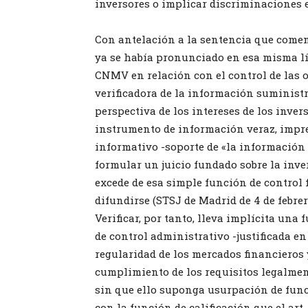
inversores o implicar discriminaciones e
Con antelación a la sentencia que comen
ya se había pronunciado en esa misma lín
CNMV en relación con el control de las o
verificadora de la información suminist
perspectiva de los intereses de los inver
instrumento de información veraz, impres
informativo -soporte de «la información
formular un juicio fundado sobre la inver
excede de esa simple función de control
difundirse (STSJ de Madrid de 4 de febrero
Verificar, por tanto, lleva implícita una
de control administrativo -justificada e
regularidad de los mercados financieros y
cumplimiento de los requisitos legalment
sin que ello suponga usurpación de funci
con la función de calificación que el art.