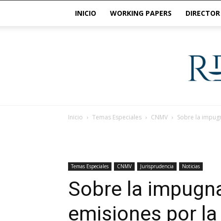
INICIO
WORKING PAPERS
DIRECTOR
Inicio
Temas Especiales
CNMV
Sobre la impug
Temas Especiales
CNMV
Jurisprudencia
Noticias
Sobre la impugna
emisiones por l