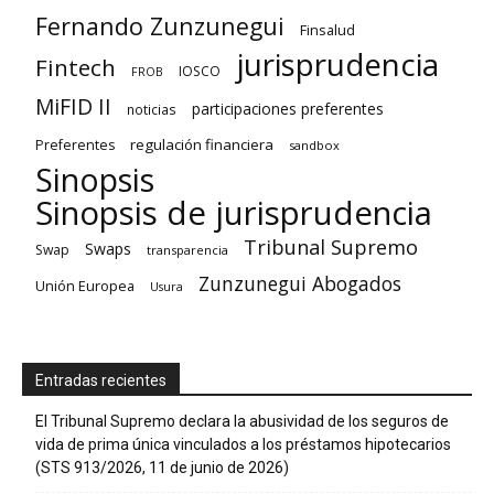
Fernando Zunzunegui
Finsalud
jurisprudencia
Fintech
IOSCO
FROB
MiFID II
participaciones preferentes
noticias
regulación financiera
Preferentes
sandbox
Sinopsis
Sinopsis de jurisprudencia
Tribunal Supremo
Swaps
Swap
transparencia
Zunzunegui Abogados
Unión Europea
Usura
Entradas recientes
El Tribunal Supremo declara la abusividad de los seguros de
vida de prima única vinculados a los préstamos hipotecarios
(STS 913/2026, 11 de junio de 2026)