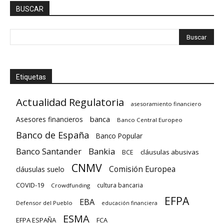
BUSCAR
Etiquetas
Actualidad Regulatoria
asesoramiento financiero
banca
Asesores financieros
Banco Central Europeo
Banco de España
Banco Popular
Banco Santander
Bankia
cláusulas abusivas
BCE
CNMV
Comisión Europea
cláusulas suelo
COVID-19
cultura bancaria
Crowdfunding
EFPA
EBA
Defensor del Pueblo
educación financiera
ESMA
EFPA ESPAÑA
FCA