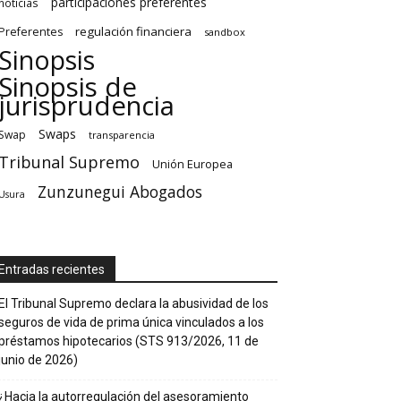
participaciones preferentes
noticias
regulación financiera
Preferentes
sandbox
Sinopsis
Sinopsis de
jurisprudencia
Swaps
Swap
transparencia
Tribunal Supremo
Unión Europea
Zunzunegui Abogados
Usura
Entradas recientes
El Tribunal Supremo declara la abusividad de los
seguros de vida de prima única vinculados a los
préstamos hipotecarios (STS 913/2026, 11 de
junio de 2026)
¿Hacia la autorregulación del asesoramiento