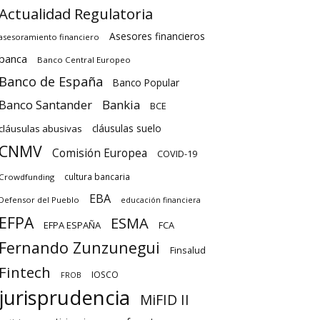
Actualidad Regulatoria
Asesores financieros
asesoramiento financiero
banca
Banco Central Europeo
Banco de España
Banco Popular
Banco Santander
Bankia
BCE
cláusulas suelo
cláusulas abusivas
CNMV
Comisión Europea
COVID-19
cultura bancaria
Crowdfunding
EBA
Defensor del Pueblo
educación financiera
EFPA
ESMA
EFPA ESPAÑA
FCA
Fernando Zunzunegui
Finsalud
Fintech
IOSCO
FROB
jurisprudencia
MiFID II