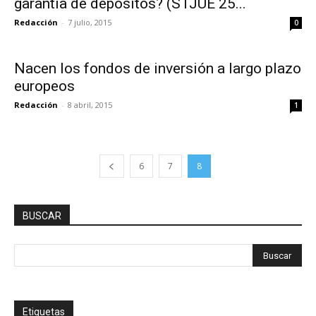
garantía de depósitos? (STJUE 25...
Redacción
-
7 julio, 2015
0
Nacen los fondos de inversión a largo plazo
europeos
Redacción
-
8 abril, 2015
1
6
7
8
BUSCAR
Etiquetas