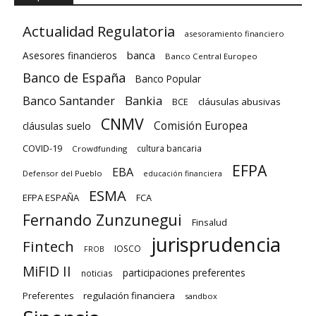
Actualidad Regulatoria
asesoramiento financiero
banca
Asesores financieros
Banco Central Europeo
Banco de España
Banco Popular
Banco Santander
Bankia
cláusulas abusivas
BCE
CNMV
Comisión Europea
cláusulas suelo
COVID-19
cultura bancaria
Crowdfunding
EFPA
EBA
Defensor del Pueblo
educación financiera
ESMA
EFPA ESPAÑA
FCA
Fernando Zunzunegui
Finsalud
jurisprudencia
Fintech
IOSCO
FROB
MiFID II
participaciones preferentes
noticias
regulación financiera
Preferentes
sandbox