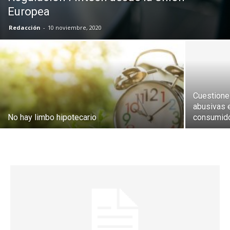
Europea
Redacción
-
10 noviembre, 2020
Cuestiones
abusivas 
No hay limbo hipotecario
consumido