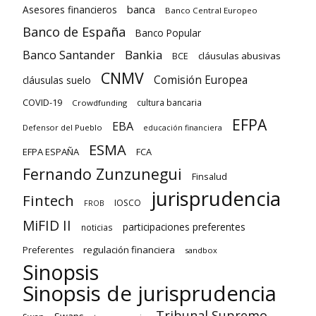
banca
Asesores financieros
Banco Central Europeo
Banco de España
Banco Popular
Banco Santander
Bankia
cláusulas abusivas
BCE
CNMV
Comisión Europea
cláusulas suelo
COVID-19
cultura bancaria
Crowdfunding
EFPA
EBA
Defensor del Pueblo
educación financiera
ESMA
EFPA ESPAÑA
FCA
Fernando Zunzunegui
Finsalud
jurisprudencia
Fintech
IOSCO
FROB
MiFID II
participaciones preferentes
noticias
regulación financiera
Preferentes
sandbox
Sinopsis
Sinopsis de jurisprudencia
Tribunal Supremo