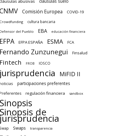
cláusulas suelo
cláusulas abusivas
CNMV
Comisión Europea
COVID-19
cultura bancaria
Crowdfunding
EBA
Defensor del Pueblo
educación financiera
EFPA
ESMA
EFPA ESPAÑA
FCA
Fernando Zunzunegui
Finsalud
Fintech
IOSCO
FROB
jurisprudencia
MiFID II
participaciones preferentes
noticias
regulación financiera
Preferentes
sandbox
Sinopsis
Sinopsis de
jurisprudencia
Swaps
Swap
transparencia