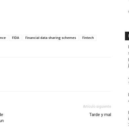
ance
FIDA
Financial data sharing schemes
Fintech
Artículo siguiente
de
Tarde y mal
un