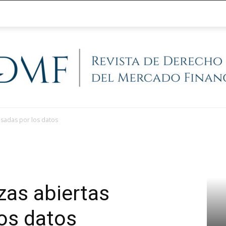
lsadas por los datos
@RegFinanciera
zas abiertas
os datos