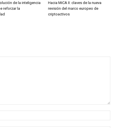
olución de la inteligencia
Hacia MiCA II: claves de la nueva
ge reforzar la
revisión del marco europeo de
dad
criptoactivos