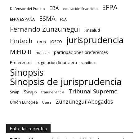
EFPA
EBA
Defensor del Pueblo
educación financiera
ESMA
EFPA ESPAÑA
FCA
Fernando Zunzunegui
Finsalud
jurisprudencia
Fintech
IOSCO
FROB
MiFID II
participaciones preferentes
noticias
regulación financiera
Preferentes
sandbox
Sinopsis
Sinopsis de jurisprudencia
Tribunal Supremo
Swaps
Swap
transparencia
Zunzunegui Abogados
Unión Europea
Usura
Entradas recientes