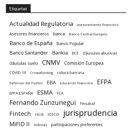
Etiquetas
Actualidad Regulatoria
asesoramiento financiero
banca
Asesores financieros
Banco Central Europeo
Banco de España
Banco Popular
Banco Santander
Bankia
cláusulas abusivas
BCE
CNMV
Comisión Europea
cláusulas suelo
COVID-19
cultura bancaria
Crowdfunding
EFPA
EBA
Defensor del Pueblo
educación financiera
ESMA
EFPA ESPAÑA
FCA
Fernando Zunzunegui
Finsalud
jurisprudencia
Fintech
IOSCO
FROB
MiFID II
participaciones preferentes
noticias