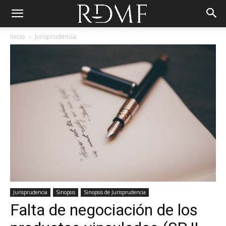
Inicio
Jurisprudencia
Jurisprudencia
Sinopsis
Sinopsis de Jurisprudencia
Falta de negociación de los