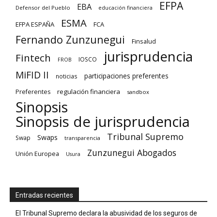
EFPA
EBA
Defensor del Pueblo
educación financiera
ESMA
EFPA ESPAÑA
FCA
Fernando Zunzunegui
Finsalud
jurisprudencia
Fintech
IOSCO
FROB
MiFID II
participaciones preferentes
noticias
regulación financiera
Preferentes
sandbox
Sinopsis
Sinopsis de jurisprudencia
Tribunal Supremo
Swaps
Swap
transparencia
Zunzunegui Abogados
Unión Europea
Usura
Entradas recientes
El Tribunal Supremo declara la abusividad de los seguros de