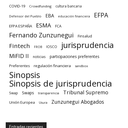
COVID-19
cultura bancaria
Crowdfunding
EFPA
EBA
Defensor del Pueblo
educación financiera
ESMA
EFPA ESPAÑA
FCA
Fernando Zunzunegui
Finsalud
jurisprudencia
Fintech
IOSCO
FROB
MiFID II
participaciones preferentes
noticias
regulación financiera
Preferentes
sandbox
Sinopsis
Sinopsis de jurisprudencia
Tribunal Supremo
Swaps
Swap
transparencia
Zunzunegui Abogados
Unión Europea
Usura
Entradas recientes