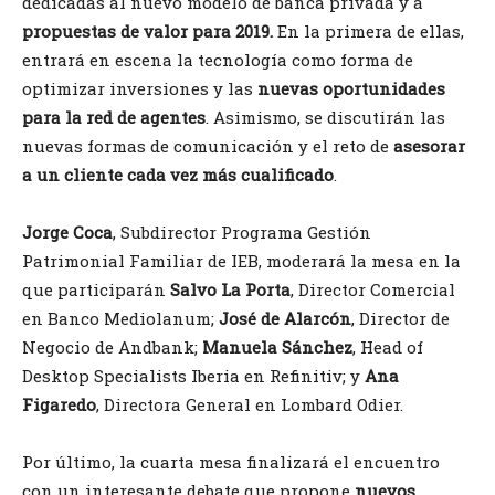
dedicadas al nuevo modelo de banca privada y a
propuestas de valor para 2019.
En la primera de ellas,
entrará en escena la tecnología como forma de
optimizar inversiones y las
nuevas oportunidades
para la red de agentes
. Asimismo, se discutirán las
nuevas formas de comunicación y el reto de
asesorar
a un cliente cada vez más cualificado
.
Jorge Coca
, Subdirector Programa Gestión
Patrimonial Familiar de IEB, moderará la mesa en la
que participarán
Salvo La Porta
, Director Comercial
en Banco Mediolanum;
José de Alarcón
, Director de
Negocio de Andbank;
Manuela Sánchez
, Head of
Desktop Specialists Iberia en Refinitiv; y
Ana
Figaredo
, Directora General en Lombard Odier.
Por último, la cuarta mesa finalizará el encuentro
con un interesante debate que propone
nuevos