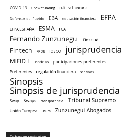
COVID-19
cultura bancaria
Crowdfunding
EFPA
EBA
Defensor del Pueblo
educación financiera
ESMA
EFPA ESPAÑA
FCA
Fernando Zunzunegui
Finsalud
jurisprudencia
Fintech
IOSCO
FROB
MiFID II
participaciones preferentes
noticias
regulación financiera
Preferentes
sandbox
Sinopsis
Sinopsis de jurisprudencia
Tribunal Supremo
Swaps
Swap
transparencia
Zunzunegui Abogados
Unión Europea
Usura
Entradas recientes