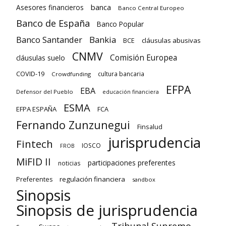
banca
Asesores financieros
Banco Central Europeo
Banco de España
Banco Popular
Banco Santander
Bankia
cláusulas abusivas
BCE
CNMV
Comisión Europea
cláusulas suelo
COVID-19
cultura bancaria
Crowdfunding
EFPA
EBA
Defensor del Pueblo
educación financiera
ESMA
EFPA ESPAÑA
FCA
Fernando Zunzunegui
Finsalud
jurisprudencia
Fintech
IOSCO
FROB
MiFID II
participaciones preferentes
noticias
regulación financiera
Preferentes
sandbox
Sinopsis
Sinopsis de jurisprudencia
Tribunal Supremo