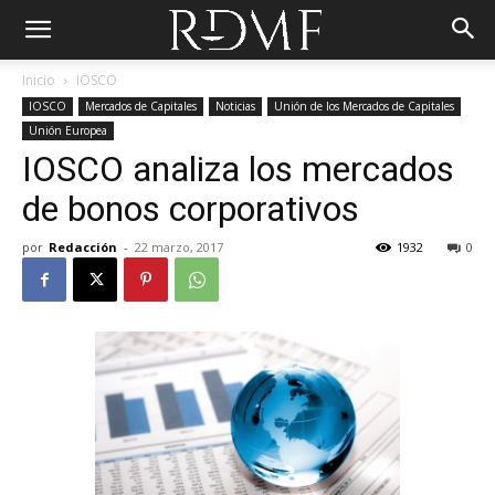
Inicio
IOSCO
IOSCO
Mercados de Capitales
Noticias
Unión de los Mercados de Capitales
Unión Europea
IOSCO analiza los mercados
de bonos corporativos
por
Redacción
-
22 marzo, 2017
1932
0