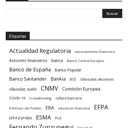
Etiquetas
Actualidad Regulatoria
asesoramiento financiero
banca
Asesores financieros
Banco Central Europeo
Banco de España
Banco Popular
Banco Santander
Bankia
cláusulas abusivas
BCE
CNMV
Comisión Europea
cláusulas suelo
COVID-19
cultura bancaria
Crowdfunding
EFPA
EBA
Defensor del Pueblo
educación financiera
ESMA
EFPA ESPAÑA
FCA
Fernando Zunzunegui
Finsalud