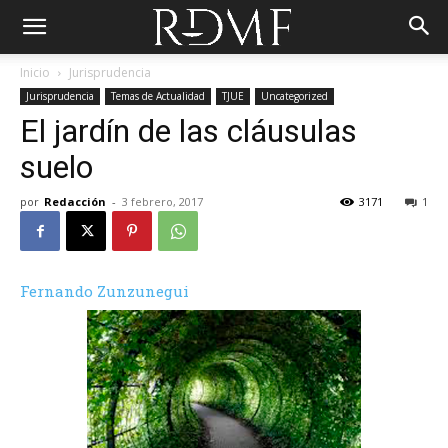
Inicio
Jurisprudencia
Jurisprudencia
Temas de Actualidad
TJUE
Uncategorized
El jardín de las cláusulas
suelo
por
Redacción
-
3 febrero, 2017
3171
1
Fernando Zunzunegui