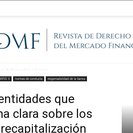
en de forma clara sobre los...
@RegFinanciera
MIFID II
normas de conducta
responsabilidad de la banca
entidades que
a clara sobre los
recapitalización