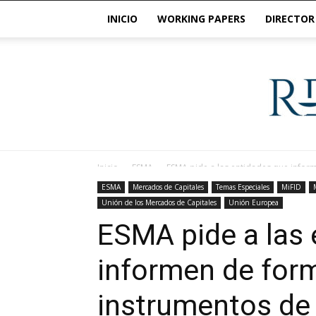
INICIO
WORKING PAPERS
DIRECTOR
Inicio
ESMA
ESMA pide a las entidades que inform
ESMA
Mercados de Capitales
Temas Especiales
MiFID
Unión de los Mercados de Capitales
Unión Europea
ESMA pide a las 
informen de form
instrumentos de 