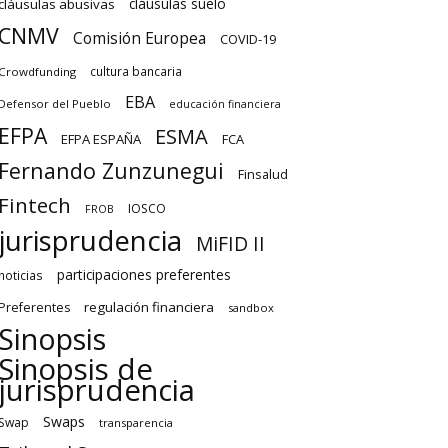
cláusulas suelo
cláusulas abusivas
CNMV
Comisión Europea
COVID-19
cultura bancaria
Crowdfunding
EBA
Defensor del Pueblo
educación financiera
EFPA
ESMA
EFPA ESPAÑA
FCA
Fernando Zunzunegui
Finsalud
Fintech
IOSCO
FROB
jurisprudencia
MiFID II
participaciones preferentes
noticias
regulación financiera
Preferentes
sandbox
Sinopsis
Sinopsis de
jurisprudencia
Swaps
Swap
transparencia