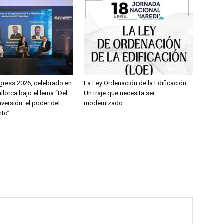
gress 2026, celebrado en
La Ley Ordenación de la Edificación:
lorca bajo el lema “Del
Un traje que necesita ser
nversión: el poder del
modernizado
nto”