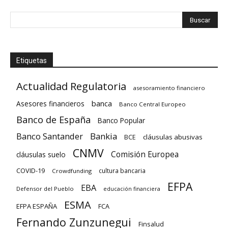
Etiquetas
Actualidad Regulatoria
asesoramiento financiero
banca
Asesores financieros
Banco Central Europeo
Banco de España
Banco Popular
Banco Santander
Bankia
cláusulas abusivas
BCE
CNMV
Comisión Europea
cláusulas suelo
COVID-19
cultura bancaria
Crowdfunding
EFPA
EBA
Defensor del Pueblo
educación financiera
ESMA
EFPA ESPAÑA
FCA
Fernando Zunzunegui
Finsalud