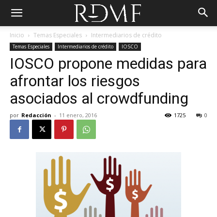
Inicio
Temas Especiales
Intermediarios de crédito
Temas Especiales
Intermediarios de crédito
IOSCO
IOSCO propone medidas para
afrontar los riesgos
asociados al crowdfunding
por
Redacción
-
11 enero, 2016
1725
0