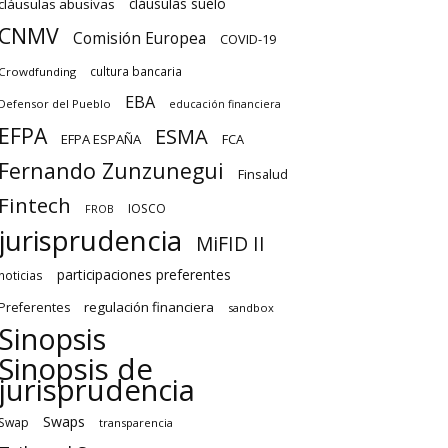
cláusulas suelo
cláusulas abusivas
CNMV
Comisión Europea
COVID-19
cultura bancaria
Crowdfunding
EBA
Defensor del Pueblo
educación financiera
EFPA
ESMA
EFPA ESPAÑA
FCA
Fernando Zunzunegui
Finsalud
Fintech
IOSCO
FROB
jurisprudencia
MiFID II
participaciones preferentes
noticias
regulación financiera
Preferentes
sandbox
Sinopsis
Sinopsis de
jurisprudencia
Swaps
Swap
transparencia