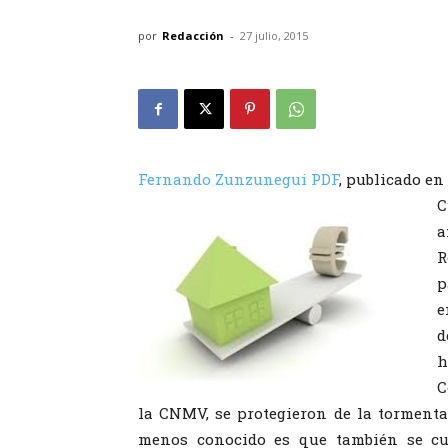
por
Redacción
-
27 julio, 2015
Fernando Zunzunegui
PDF
, publicado en
C
a
R
p
e
d
h
C
la CNMV, se protegieron de la tormenta 
menos conocido es que también se cub