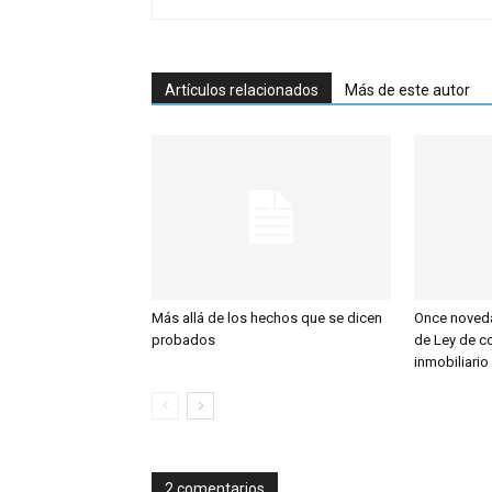
Artículos relacionados
Más de este autor
Más allá de los hechos que se dicen
Once noved
probados
de Ley de co
inmobiliario
2 comentarios