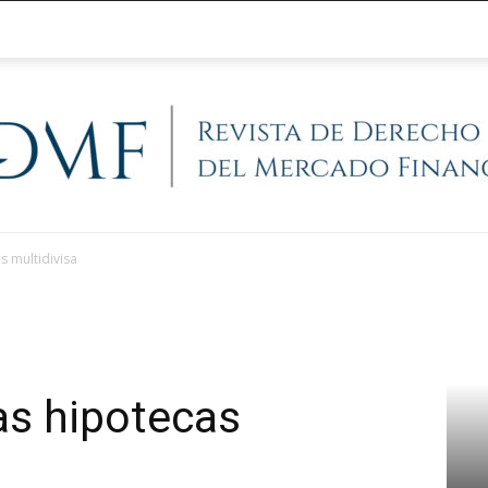
s multidivisa
@RegFinanciera
las hipotecas