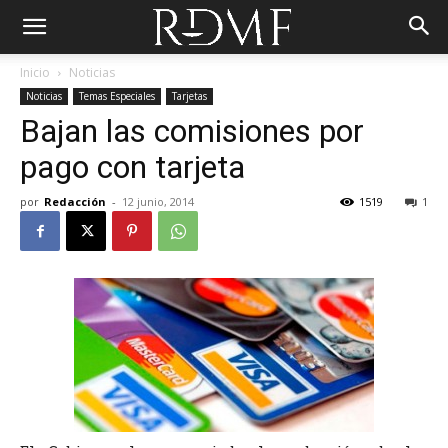
Inicio
Noticias
Noticias
Temas Especiales
Tarjetas
Bajan las comisiones por
pago con tarjeta
por
Redacción
-
12 junio, 2014
1519
1