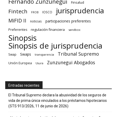
Fernando Zunzunegui
Finsalud
jurisprudencia
Fintech
IOSCO
FROB
MiFID II
participaciones preferentes
noticias
regulación financiera
Preferentes
sandbox
Sinopsis
Sinopsis de jurisprudencia
Tribunal Supremo
Swaps
Swap
transparencia
Zunzunegui Abogados
Unión Europea
Usura
Entradas recientes
El Tribunal Supremo declara la abusividad de los seguros de
vida de prima única vinculados a los préstamos hipotecarios
(STS 913/2026, 11 de junio de 2026)