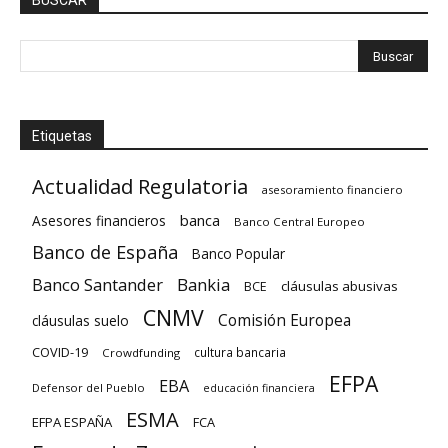
Etiquetas
Actualidad Regulatoria
asesoramiento financiero
banca
Asesores financieros
Banco Central Europeo
Banco de España
Banco Popular
Banco Santander
Bankia
cláusulas abusivas
BCE
CNMV
Comisión Europea
cláusulas suelo
COVID-19
cultura bancaria
Crowdfunding
EFPA
EBA
Defensor del Pueblo
educación financiera
ESMA
EFPA ESPAÑA
FCA