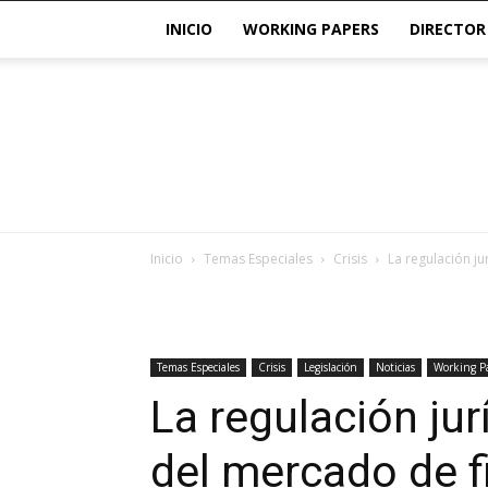
INICIO
WORKING PAPERS
DIRECTOR
Inicio
Temas Especiales
Crisis
La regulación ju
Temas Especiales
Crisis
Legislación
Noticias
Working P
La regulación jur
del mercado de f