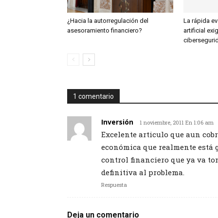
¿Hacia la autorregulación del
La rápida ev
asesoramiento financiero?
artificial exi
ciberseguri
1 comentario
Inversión
1 noviembre, 2011 En 1:06 am
Excelente articulo que aun cob
económica que realmente está gl
control financiero que ya va to
definitiva al problema.
Respuesta
Deja un comentario