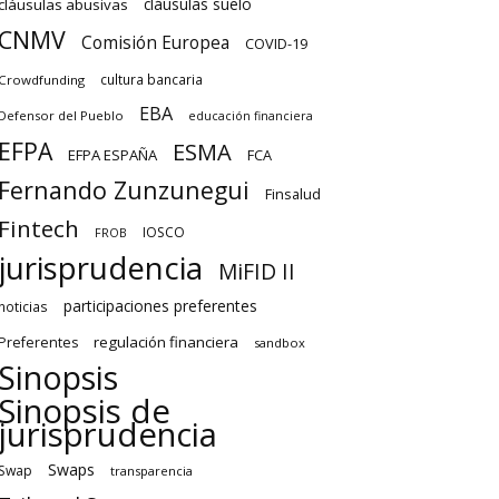
cláusulas suelo
cláusulas abusivas
CNMV
Comisión Europea
COVID-19
cultura bancaria
Crowdfunding
EBA
Defensor del Pueblo
educación financiera
EFPA
ESMA
EFPA ESPAÑA
FCA
Fernando Zunzunegui
Finsalud
Fintech
IOSCO
FROB
jurisprudencia
MiFID II
participaciones preferentes
noticias
regulación financiera
Preferentes
sandbox
Sinopsis
Sinopsis de
jurisprudencia
Swaps
Swap
transparencia