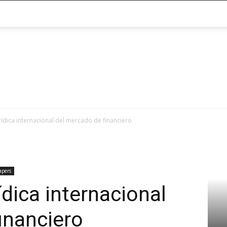
@RegFinanciera
rídica internacional del mercado de financiero
apers
ídica internacional
inanciero