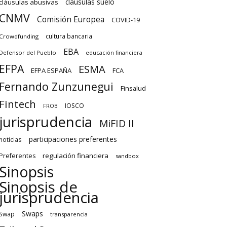
cláusulas suelo
cláusulas abusivas
CNMV
Comisión Europea
COVID-19
cultura bancaria
Crowdfunding
EBA
Defensor del Pueblo
educación financiera
EFPA
ESMA
EFPA ESPAÑA
FCA
Fernando Zunzunegui
Finsalud
Fintech
IOSCO
FROB
jurisprudencia
MiFID II
participaciones preferentes
noticias
regulación financiera
Preferentes
sandbox
Sinopsis
Sinopsis de
jurisprudencia
Swaps
Swap
transparencia