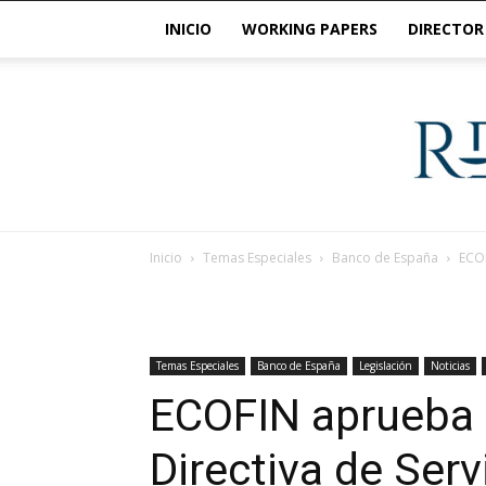
INICIO
WORKING PAPERS
DIRECTOR
Inicio
Temas Especiales
Banco de España
ECOF
Temas Especiales
Banco de España
Legislación
Noticias
ECOFIN aprueba 
Directiva de Ser