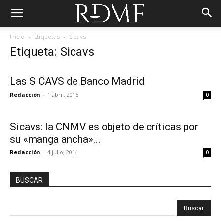
Inicio
Etiquetas
Sicavs
Etiqueta: Sicavs
Las SICAVS de Banco Madrid
Redacción
-
1 abril, 2015
0
Sicavs: la CNMV es objeto de críticas por
su «manga ancha»...
Redacción
-
4 julio, 2014
0
BUSCAR