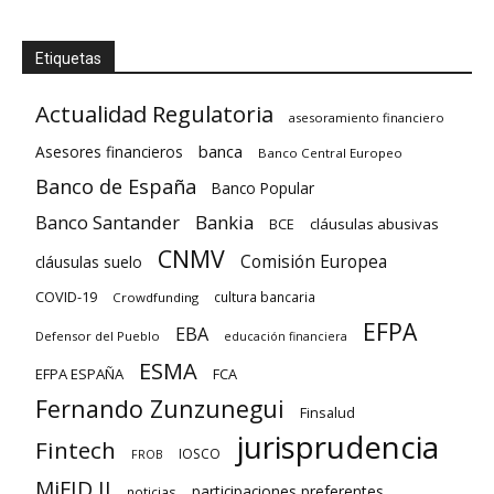
Etiquetas
Actualidad Regulatoria
asesoramiento financiero
banca
Asesores financieros
Banco Central Europeo
Banco de España
Banco Popular
Banco Santander
Bankia
cláusulas abusivas
BCE
CNMV
Comisión Europea
cláusulas suelo
COVID-19
cultura bancaria
Crowdfunding
EFPA
EBA
Defensor del Pueblo
educación financiera
ESMA
EFPA ESPAÑA
FCA
Fernando Zunzunegui
Finsalud
jurisprudencia
Fintech
IOSCO
FROB
MiFID II
participaciones preferentes
noticias