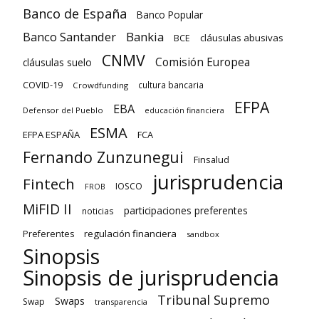
Banco de España
Banco Popular
Banco Santander
Bankia
cláusulas abusivas
BCE
CNMV
Comisión Europea
cláusulas suelo
COVID-19
cultura bancaria
Crowdfunding
EFPA
EBA
Defensor del Pueblo
educación financiera
ESMA
EFPA ESPAÑA
FCA
Fernando Zunzunegui
Finsalud
jurisprudencia
Fintech
IOSCO
FROB
MiFID II
participaciones preferentes
noticias
regulación financiera
Preferentes
sandbox
Sinopsis
Sinopsis de jurisprudencia
Tribunal Supremo
Swaps
Swap
transparencia