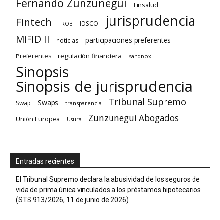
Fernando Zunzunegui
Finsalud
jurisprudencia
Fintech
IOSCO
FROB
MiFID II
participaciones preferentes
noticias
regulación financiera
Preferentes
sandbox
Sinopsis
Sinopsis de jurisprudencia
Tribunal Supremo
Swaps
Swap
transparencia
Zunzunegui Abogados
Unión Europea
Usura
Entradas recientes
El Tribunal Supremo declara la abusividad de los seguros de
vida de prima única vinculados a los préstamos hipotecarios
(STS 913/2026, 11 de junio de 2026)