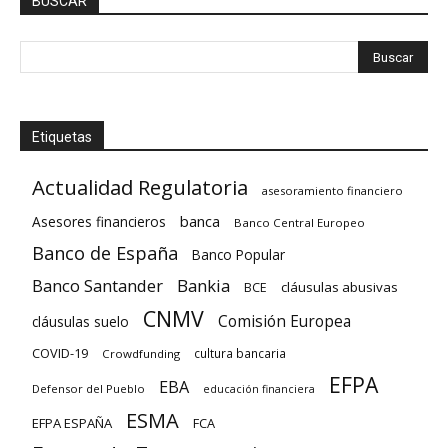
BUSCAR
Etiquetas
Actualidad Regulatoria
asesoramiento financiero
banca
Asesores financieros
Banco Central Europeo
Banco de España
Banco Popular
Banco Santander
Bankia
cláusulas abusivas
BCE
CNMV
Comisión Europea
cláusulas suelo
COVID-19
cultura bancaria
Crowdfunding
EFPA
EBA
Defensor del Pueblo
educación financiera
ESMA
EFPA ESPAÑA
FCA