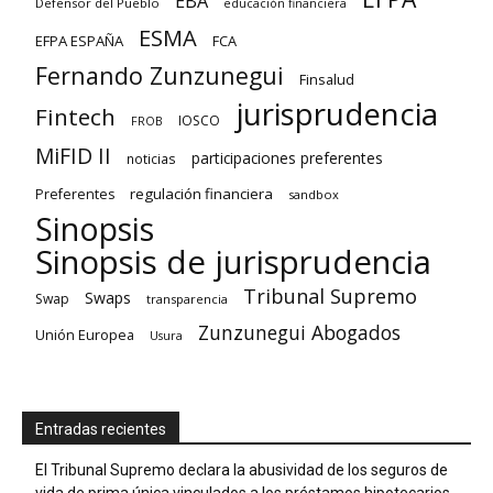
EBA
Defensor del Pueblo
educación financiera
ESMA
EFPA ESPAÑA
FCA
Fernando Zunzunegui
Finsalud
jurisprudencia
Fintech
IOSCO
FROB
MiFID II
participaciones preferentes
noticias
regulación financiera
Preferentes
sandbox
Sinopsis
Sinopsis de jurisprudencia
Tribunal Supremo
Swaps
Swap
transparencia
Zunzunegui Abogados
Unión Europea
Usura
Entradas recientes
El Tribunal Supremo declara la abusividad de los seguros de