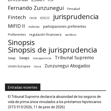
EFPA ESPAÑA
FCA
Fernando Zunzunegui
Finsalud
jurisprudencia
Fintech
IOSCO
FROB
MiFID II
participaciones preferentes
noticias
regulación financiera
Preferentes
sandbox
Sinopsis
Sinopsis de jurisprudencia
Tribunal Supremo
Swaps
Swap
transparencia
Zunzunegui Abogados
Unión Europea
Usura
Entradas recientes
El Tribunal Supremo declara la abusividad de los seguros de
vida de prima única vinculados a los préstamos hipotecarios
(STS 913/2026, 11 de junio de 2026)