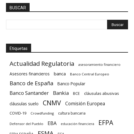
BUSCAR
Etiquetas
Actualidad Regulatoria
asesoramiento financiero
banca
Asesores financieros
Banco Central Europeo
Banco de España
Banco Popular
Banco Santander
Bankia
cláusulas abusivas
BCE
CNMV
Comisión Europea
cláusulas suelo
COVID-19
cultura bancaria
Crowdfunding
EFPA
EBA
Defensor del Pueblo
educación financiera
ESMA