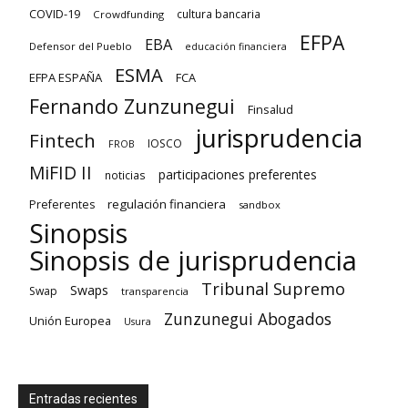
COVID-19
cultura bancaria
Crowdfunding
EFPA
EBA
Defensor del Pueblo
educación financiera
ESMA
EFPA ESPAÑA
FCA
Fernando Zunzunegui
Finsalud
jurisprudencia
Fintech
IOSCO
FROB
MiFID II
participaciones preferentes
noticias
regulación financiera
Preferentes
sandbox
Sinopsis
Sinopsis de jurisprudencia
Tribunal Supremo
Swaps
Swap
transparencia
Zunzunegui Abogados
Unión Europea
Usura
Entradas recientes