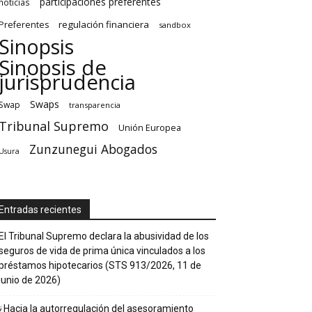
participaciones preferentes
noticias
regulación financiera
Preferentes
sandbox
Sinopsis
Sinopsis de
jurisprudencia
Swaps
Swap
transparencia
Tribunal Supremo
Unión Europea
Zunzunegui Abogados
Usura
Entradas recientes
El Tribunal Supremo declara la abusividad de los
seguros de vida de prima única vinculados a los
préstamos hipotecarios (STS 913/2026, 11 de
junio de 2026)
¿Hacia la autorregulación del asesoramiento