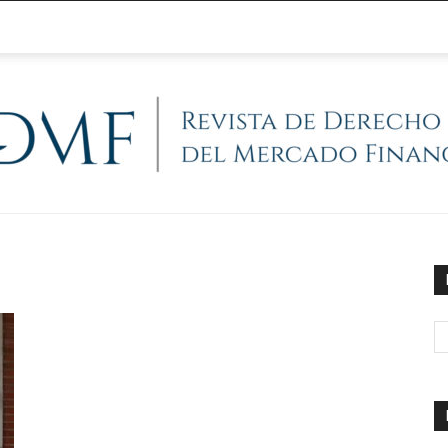
@RegFinanciera