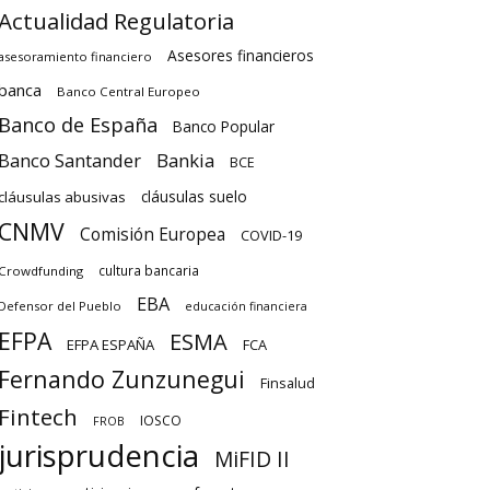
Actualidad Regulatoria
Asesores financieros
asesoramiento financiero
banca
Banco Central Europeo
Banco de España
Banco Popular
Banco Santander
Bankia
BCE
cláusulas suelo
cláusulas abusivas
CNMV
Comisión Europea
COVID-19
cultura bancaria
Crowdfunding
EBA
Defensor del Pueblo
educación financiera
EFPA
ESMA
EFPA ESPAÑA
FCA
Fernando Zunzunegui
Finsalud
Fintech
IOSCO
FROB
jurisprudencia
MiFID II