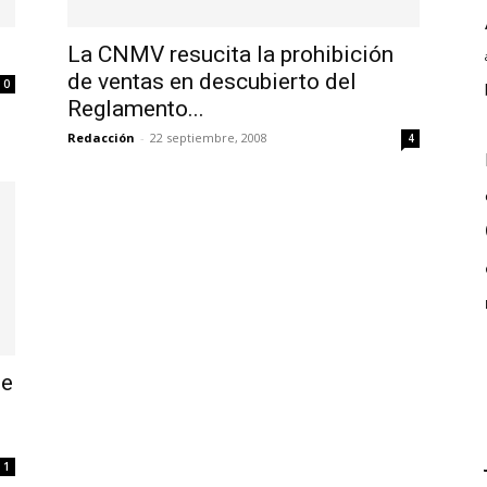
La CNMV resucita la prohibición
de ventas en descubierto del
0
Reglamento...
Redacción
-
22 septiembre, 2008
4
de
1