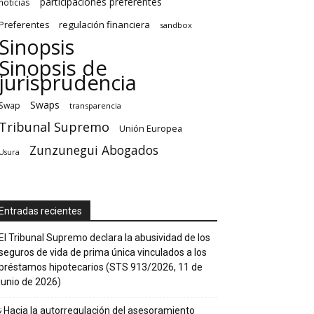
participaciones preferentes
noticias
regulación financiera
Preferentes
sandbox
Sinopsis
Sinopsis de
jurisprudencia
Swaps
Swap
transparencia
Tribunal Supremo
Unión Europea
Zunzunegui Abogados
Usura
Entradas recientes
El Tribunal Supremo declara la abusividad de los
seguros de vida de prima única vinculados a los
préstamos hipotecarios (STS 913/2026, 11 de
junio de 2026)
¿Hacia la autorregulación del asesoramiento