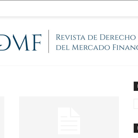
@RegFinanciera