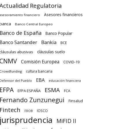
Actualidad Regulatoria
Asesores financieros
asesoramiento financiero
banca
Banco Central Europeo
Banco de España
Banco Popular
Banco Santander
Bankia
BCE
cláusulas suelo
cláusulas abusivas
CNMV
Comisión Europea
COVID-19
cultura bancaria
Crowdfunding
EBA
Defensor del Pueblo
educación financiera
EFPA
ESMA
EFPA ESPAÑA
FCA
Fernando Zunzunegui
Finsalud
Fintech
IOSCO
FROB
jurisprudencia
MiFID II