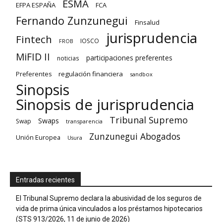
ESMA
EFPA ESPAÑA
FCA
Fernando Zunzunegui
Finsalud
jurisprudencia
Fintech
IOSCO
FROB
MiFID II
participaciones preferentes
noticias
regulación financiera
Preferentes
sandbox
Sinopsis
Sinopsis de jurisprudencia
Tribunal Supremo
Swaps
Swap
transparencia
Zunzunegui Abogados
Unión Europea
Usura
Entradas recientes
El Tribunal Supremo declara la abusividad de los seguros de
vida de prima única vinculados a los préstamos hipotecarios
(STS 913/2026, 11 de junio de 2026)