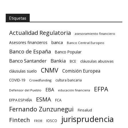
Etiquetas
Actualidad Regulatoria
asesoramiento financiero
banca
Asesores financieros
Banco Central Europeo
Banco de España
Banco Popular
Banco Santander
Bankia
cláusulas abusivas
BCE
CNMV
Comisión Europea
cláusulas suelo
COVID-19
cultura bancaria
Crowdfunding
EFPA
EBA
Defensor del Pueblo
educación financiera
ESMA
EFPA ESPAÑA
FCA
Fernando Zunzunegui
Finsalud
jurisprudencia
Fintech
IOSCO
FROB