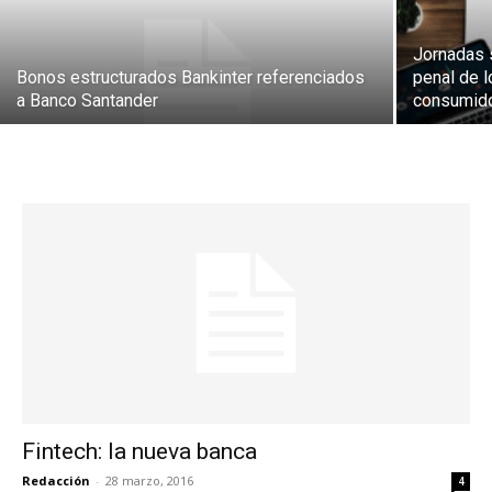
Jornadas s
Bonos estructurados Bankinter referenciados
penal de 
a Banco Santander
consumid
Fintech: la nueva banca
Redacción
-
28 marzo, 2016
4