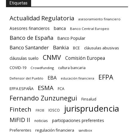
Etiquetas
Actualidad Regulatoria
asesoramiento financiero
banca
Asesores financieros
Banco Central Europeo
Banco de España
Banco Popular
Banco Santander
Bankia
cláusulas abusivas
BCE
CNMV
Comisión Europea
cláusulas suelo
COVID-19
cultura bancaria
Crowdfunding
EFPA
EBA
Defensor del Pueblo
educación financiera
ESMA
EFPA ESPAÑA
FCA
Fernando Zunzunegui
Finsalud
jurisprudencia
Fintech
IOSCO
FROB
MiFID II
participaciones preferentes
noticias
regulación financiera
Preferentes
sandbox