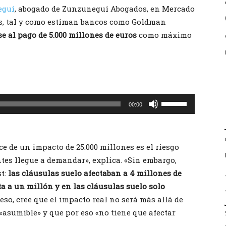
egui
, abogado de Zunzunegui Abogados, en Mercado
es, tal y como estiman bancos como Goldman
e al pago de 5.000 millones de euros
como máximo
Utiliza
00:00
las
teclas
de
ice de un impacto de 25.000 millones es el riesgo
flecha
entes llegue a demandar», explica. «Sin embargo,
arriba/abajo
t:
las cláusulas suelo afectaban a 4 millones de
para
a a un millón y en las cláusulas suelo solo
aumentar
eso, cree que el impacto real no será más allá de
o
 «asumible» y que por eso «no tiene que afectar
disminuir