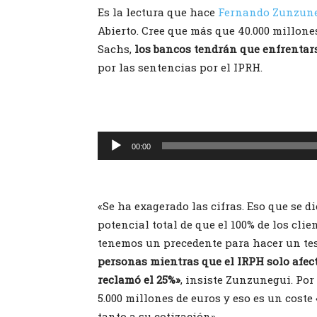
Es la lectura que hace
Fernando Zunzun
Abierto. Cree que más que 40.000 millon
Sachs,
los bancos tendrán que enfrentars
por las sentencias por el IPRH.
Reproductor
00:00
de
audio
«Se ha exagerado las cifras. Eso que se d
potencial total de que el 100% de los cli
tenemos un precedente para hacer un tes
personas mientras que el IRPH solo afect
reclamó el 25%»
, insiste Zunzunegui. Por 
5.000 millones de euros y eso es un coste
tanto a su cotización».