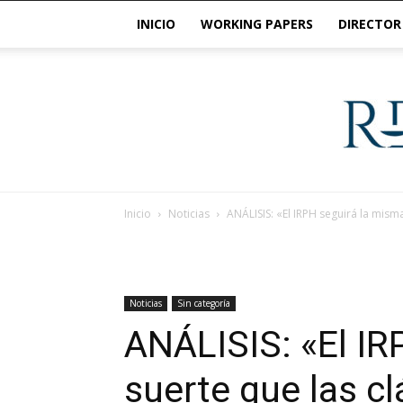
INICIO
WORKING PAPERS
DIRECTOR
Inicio
Noticias
ANÁLISIS: «El IRPH seguirá la mism
Noticias
Sin categoría
ANÁLISIS: «El IR
suerte que las c