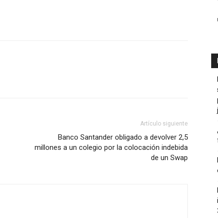
el
volumen.
Artículo siguiente
Banco Santander obligado a devolver 2,5
millones a un colegio por la colocación indebida
de un Swap