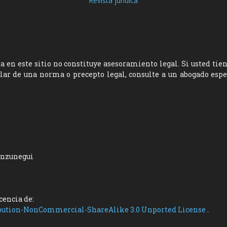
Revista jurídica
 en este sitio no constituye asesoramiento legal. Si usted tie
ular de una norma o precepto legal, consulte a un abogado esp
unzunegui
icencia de:
bution-NonCommercial-ShareAlike 3.0 Unported License
.