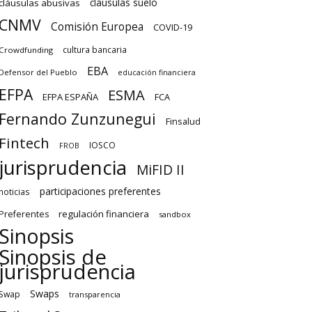
cláusulas suelo
cláusulas abusivas
CNMV
Comisión Europea
COVID-19
cultura bancaria
Crowdfunding
EBA
Defensor del Pueblo
educación financiera
EFPA
ESMA
EFPA ESPAÑA
FCA
Fernando Zunzunegui
Finsalud
Fintech
IOSCO
FROB
jurisprudencia
MiFID II
participaciones preferentes
noticias
regulación financiera
Preferentes
sandbox
Sinopsis
Sinopsis de
jurisprudencia
Swaps
Swap
transparencia