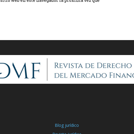
 sitio web en este navegador la próxima vez que
Blog jurídico