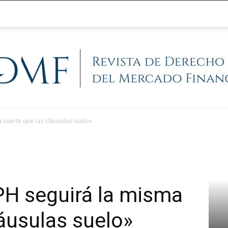
a suerte que las cláusulas suelo»
@RegFinanciera
PH seguirá la misma
láusulas suelo»